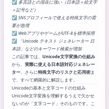
☑
多言語との混在に強い（日本語＋絵文字
＋記号など）
☑
SNSプロフィールで使える特殊文字の需
要が急増
☑
WebアプリやゲームがUTF-8を標準採用
☑
「Unicode テキスト ジェネレーター 日
本語」などのキーワード検索が増加
この記事では、
Unicode文字変換の仕組み
から、
実際に使える日本語対応ジェネレー
ター
、さらに
特殊文字のリスクと応用術
ま
で、すべて網羅的に解説します。
Unicodeの基本と文字コードの仕組み
Unicode文字変換を理解するうえで欠かせ
ないのが「文字コード」そのものです。こ