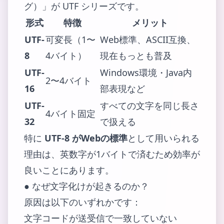
グ）」が UTF シリーズです。
形式
特徴
メリット
UTF-
可変長（1〜
Web標準、ASCII互換、
8
4バイト）
現在もっとも普及
UTF-
Windows環境・Java内
2〜4バイト
16
部表現など
UTF-
すべての文字を同じ長さ
4バイト固定
32
で扱える
特に
UTF-8 がWebの標準
として用いられる
理由は、英数字が1バイトで済むため効率が
良いことにあります。
● なぜ文字化けが起きるのか？
原因は以下のいずれかです：
文字コードが送受信で一致していない