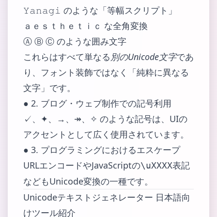
𝚈𝚊𝚗𝚊𝚐𝚒 のような「等幅スクリプト」
ａｅｓｔｈｅｔｉｃ な全角変換
Ⓐ Ⓑ Ⓒ のような囲み文字
これらはすべて単なる
別のUnicode文字
であ
り、フォント装飾ではなく「純粋に異なる
文字」です。
● 2. ブログ・ウェブ制作での記号利用
✓、✦、→、↠、✧ のような記号は、UIの
アクセントとして広く使用されています。
● 3. プログラミングにおけるエスケープ
URLエンコードやJavaScriptの
表記
\uXXXX
などもUnicode変換の一種です。
Unicodeテキストジェネレーター 日本語向
けツール紹介