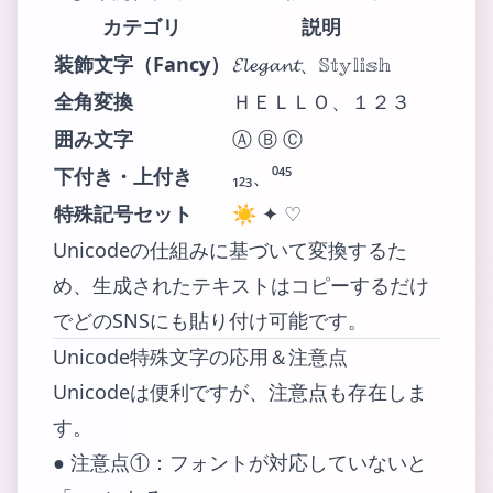
カテゴリ
説明
装飾文字（Fancy）
𝓔𝓵𝓮𝓰𝓪𝓷𝓽、𝕊𝕥𝕪𝕝𝕚𝕤𝕙
全角変換
ＨＥＬＬＯ、１２３
囲み文字
Ⓐ Ⓑ Ⓒ
下付き・上付き
₁₂₃、⁰⁴⁵
特殊記号セット
☀︎ ✦ ♡
Unicodeの仕組みに基づいて変換するた
め、生成されたテキストはコピーするだけ
でどのSNSにも貼り付け可能です。
Unicode特殊文字の応用＆注意点
Unicodeは便利ですが、注意点も存在しま
す。
● 注意点①：フォントが対応していないと