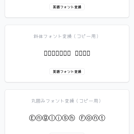
英語フォント変換
斜体フォント変換（コピー用）
𝐸𝑛𝑔𝑙𝑖𝑠𝑕 𝐹𝑜𝑛𝑡
英語フォント変換
丸囲みフォント変換（コピー用）
Ⓔⓝⓖⓛⓘⓢⓗ Ⓕⓞⓝⓣ