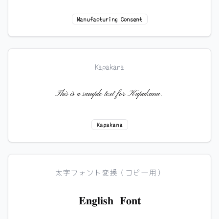
Manufacturing Consent
Kapakana
This is a sample text for Kapakana.
Kapakana
太字フォント変換（コピー用）
𝐄𝐧𝐠𝐥𝐢𝐬𝐡 𝐅𝐨𝐧𝐭