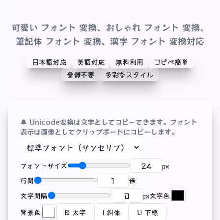
可愛い フォント 変換、おしゃれ フォント 変換、
筆記体 フォント 変換、漢字 フォント 変換対応
日本語対応
英語対応
無料利用
コピペ簡単
登録不要
多彩なスタイル
🔔 Unicode変換は文字としてコピーできます。フォント
表示は画像としてクリップボードにコピーします。
フォントサイズ
px
行間
倍
文字間隔
px
文字色
背景色
B 太字
I 斜体
U 下線