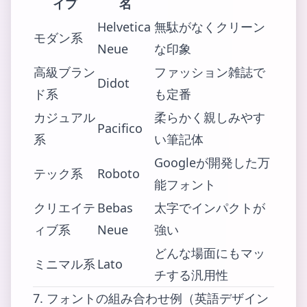
イプ
名
Helvetica
無駄がなくクリーン
モダン系
Neue
な印象
高級ブラン
ファッション雑誌で
Didot
ド系
も定番
カジュアル
柔らかく親しみやす
Pacifico
系
い筆記体
Googleが開発した万
テック系
Roboto
能フォント
クリエイテ
Bebas
太字でインパクトが
ィブ系
Neue
強い
どんな場面にもマッ
ミニマル系
Lato
チする汎用性
7. フォントの組み合わせ例（英語デザイン