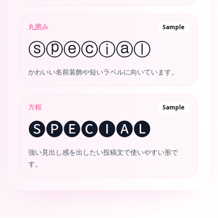
丸囲み
Sample
ⓢⓟⓔⓒⓘⓐⓛ
かわいい名前装飾や短いラベルに向いています。
方框
Sample
🅢🅟🅔🅒🅘🅐🅛
強い見出し感を出したい投稿文で使いやすい形で
す。