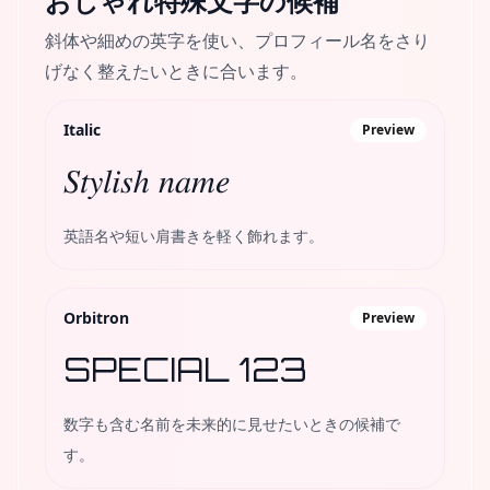
おしゃれ特殊文字
の候補
斜体や細めの英字を使い、プロフィール名をさり
げなく整えたいときに合います。
Italic
Preview
𝑆𝑡𝑦𝑙𝑖𝑠ℎ 𝑛𝑎𝑚𝑒
英語名や短い肩書きを軽く飾れます。
Orbitron
Preview
SPECIAL 123
数字も含む名前を未来的に見せたいときの候補で
す。