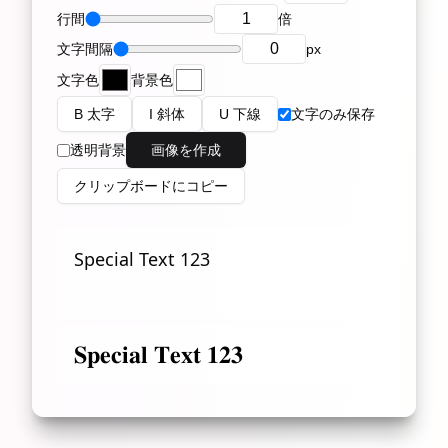
行間
倍
文字間隔
px
文字色
背景色
B 太字
I 斜体
U 下線
文字のみ保存
透明背景
画像を作成
クリップボードにコピー
𝐒𝐩𝐞𝐜𝐢𝐚𝐥 𝐓𝐞𝐱𝐭 𝟏𝟐𝟑