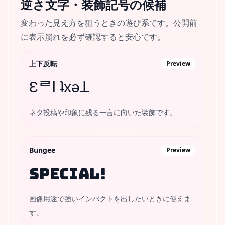
逆さ文字・装飾記号
の候補
変わった見え方を狙うときの遊び系です。公開前
に表示崩れを必ず確認すると安心です。
上下反転
Preview
ƐᄅƖ ʇxǝꓕ
ネタ投稿や印象に残る一言に向いた装飾です。
Bungee
Preview
SPECIAL!
画像用途で強いインパクトを出したいときに使えま
す。