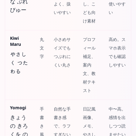
な ぷれ
よく、扱
し、こ
使いやす
びゅー
いやすい
ども向
い
け素材
Kiwi
丸
小さめサ
プロフ
高め。ス
Maru
文
イズでも
ィール
マホ表示
やさし
字
つぶれに
補足、
でも確認
く つた
くい丸さ
案内
しやすい
わる
文、教
材テキ
スト
Yomogi
手
自然な手
日記風
中〜高。
きょう
書
書き感
画像、
感情を出
の きろ
き
で、ラフ
メモ、
しつつ読
くを の
風
すぎない
やさし
ませたい