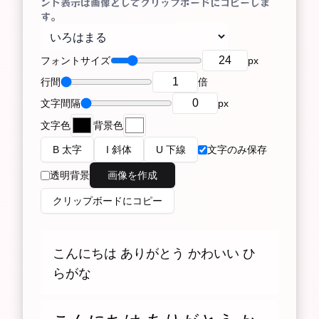
ント表示は画像としてクリップボードにコピーしま
す。
フォントサイズ
px
行間
倍
文字間隔
px
文字色
背景色
B 太字
I 斜体
U 下線
文字のみ保存
透明背景
画像を作成
クリップボードにコピー