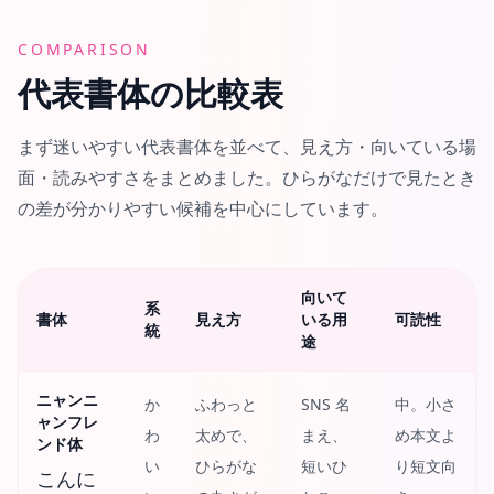
COMPARISON
代表書体の比較表
まず迷いやすい代表書体を並べて、見え方・向いている場
面・読みやすさをまとめました。ひらがなだけで見たとき
の差が分かりやすい候補を中心にしています。
向いて
系
書体
見え方
いる用
可読性
統
途
ニャンニ
か
ふわっと
SNS 名
中。小さ
ャンフレ
わ
太めで、
まえ、
め本文よ
ンド体
い
ひらがな
短いひ
り短文向
こんに