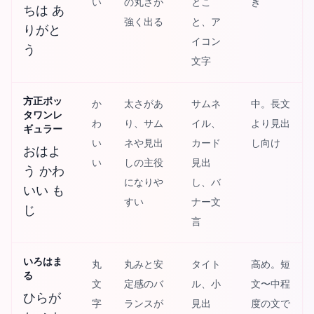
い
の丸さが
とこ
き
ちは あ
強く出る
と、ア
りがと
イコン
う
文字
方正ポッ
か
太さがあ
サムネ
中。長文
タワンレ
わ
り、サム
イル、
より見出
ギュラー
い
ネや見出
カード
し向け
おはよ
い
しの主役
見出
う かわ
になりや
し、バ
いい も
すい
ナー文
じ
言
いろはま
丸
丸みと安
タイト
高め。短
る
文
定感のバ
ル、小
文〜中程
ひらが
字
ランスが
見出
度の文で