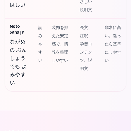
さしい
ほしい
説明文
Noto
読
装飾を抑
長文、
非常に高
Sans JP
み
えた安定
注釈、
い。迷っ
ながめ
や
感で、情
学習コ
たら基準
の ぶん
す
報を整理
ンテン
にしやす
しょう
い
しやすい
ツ、説
い
でも よ
明文
みやす
い