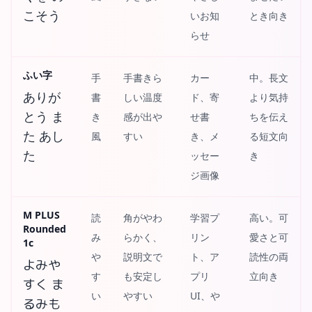
こそう
いお知
とき向き
らせ
ふい字
手
手書きら
カー
中。長文
ありが
書
しい温度
ド、寄
より気持
とう ま
き
感が出や
せ書
ちを伝え
た あし
風
すい
き、メ
る短文向
た
ッセー
き
ジ画像
M PLUS
読
角がやわ
学習プ
高い。可
Rounded
み
らかく、
リン
愛さと可
1c
や
説明文で
ト、ア
読性の両
よみや
す
も安定し
プリ
立向き
すく ま
い
やすい
UI、や
るみも