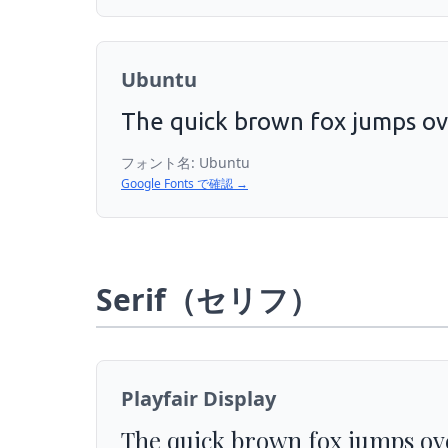
Ubuntu
The quick brown fox jumps ov
フォント名:
Ubuntu
Google Fonts で確認 →
Serif（セリフ）
Playfair Display
The quick brown fox jumps ove