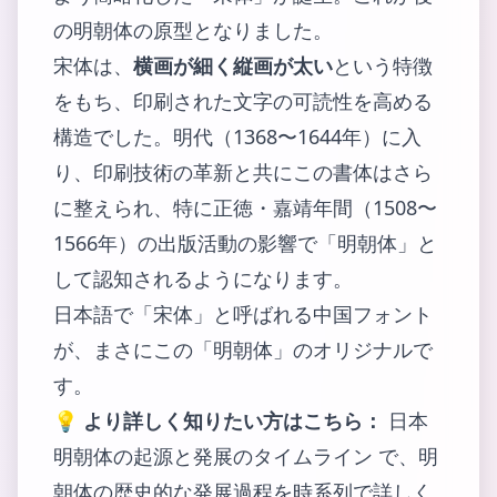
の明朝体の原型となりました。
宋体は、
横画が細く縦画が太い
という特徴
をもち、印刷された文字の可読性を高める
構造でした。明代（1368〜1644年）に入
り、印刷技術の革新と共にこの書体はさら
に整えられ、特に正徳・嘉靖年間（1508〜
1566年）の出版活動の影響で「明朝体」と
して認知されるようになります。
日本語で「宋体」と呼ばれる中国フォント
が、まさにこの「明朝体」のオリジナルで
す。
💡
より詳しく知りたい方はこちら：
日本
明朝体の起源と発展のタイムライン
で、明
朝体の歴史的な発展過程を時系列で詳しく