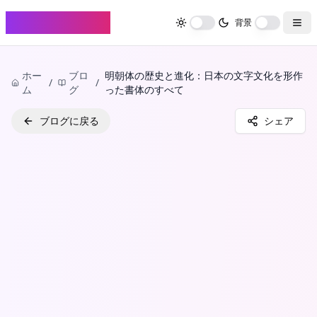
FontHenkan
背景
ホー
ブロ
明朝体の歴史と進化：日本の文字文化を形作
/
/
ム
グ
った書体のすべて
ブログに戻る
シェア