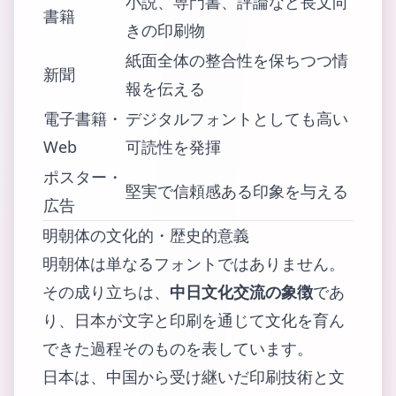
小説、専門書、評論など長文向
書籍
きの印刷物
紙面全体の整合性を保ちつつ情
新聞
報を伝える
電子書籍・
デジタルフォントとしても高い
Web
可読性を発揮
ポスター・
堅実で信頼感ある印象を与える
広告
明朝体の文化的・歴史的意義
明朝体は単なるフォントではありません。
その成り立ちは、
中日文化交流の象徴
であ
り、日本が文字と印刷を通じて文化を育ん
できた過程そのものを表しています。
日本は、中国から受け継いだ印刷技術と文